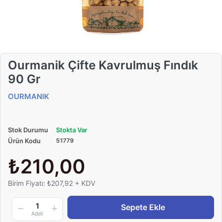
Ourmanik Çifte Kavrulmuş Fındık
90 Gr
OURMANIK
Stok Durumu
Stokta Var
Ürün Kodu
51779
₺210,00
Birim Fiyatı: ₺207,92 + KDV
1
Sepete Ekle
Adet