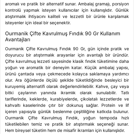
aromalı ve pratik bir alternatif sunar. Ambalaj gramajı, porsiyon
kontrolü yapmak isteyen kullanıcılar için kullanışlıdır. Günlük
atıştırmalık ihtiyacını kaliteli ve lezzetli bir ürünle karşılamak
isteyenler için ideal bir seçenektir.
Ourmanik Çifte Kavrulmuş Fındık 90 Gr Kullanım
Avantajları
Ourmanik Çifte Kavrulmuş Fındık 90 Gr, gün içinde pratik ve
doyurucu bir atıştırmalık arayanlar için avantajlı bir üründür.
Çifte kavrulmuş lezzeti sayesinde klasik fındık tüketimine daha
yoğun ve aromatik bir deneyim katar. Küçük ambalaj yapısı,
ürünü çantada veya çekmecede kolayca saklamaya yardımcı
olur. Ara öğünlerde ölçülü şekilde tüketildiğinde besleyici bir
kuruyemiş alternatifi olarak değerlendirilebilir. Kahve, çay veya
bitki çaylarının yanında ikramlık olarak sunulabilir. Tatlı
tariflerinde, keklerde, kurabiyelerde, çikolatalı lezzetlerde ve
kahvaltı kaselerinde çıtır bir dokunuş sağlar. Protein ve lif
içeren yapısıyla günlük beslenme çeşitliliğine katkıda bulunur.
Ourmanik Çifte Kavrulmuş Fındık, yoğun tempoda hızlı
tüketilebilen temiz ve pratik bir atıştırmalık seçeneği sunar.
Hem bireysel tüketim hem de misafir ikramları için kullanışlıdır.